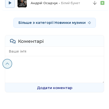
Коли з тобою ми пестились і не виспались
Андрій Осадчук
Білий букет
І білі подушки у пух розсипались
І ми би пестились, навіть якби не виспались
Більше з категорії Новинки музики
І зорі подружки до нас докликались
Коли з тобою ми пестились і не виспались
Коментарі
Додати коментар