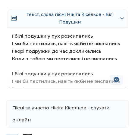
Текст, слова пісні Нікіта Кісельов - Білі
Подушки
І білі подушки у пух розсипались
І ми би пестились, навіть якби не виспались
І зорі подружки до нас докликались
Коли з тобою ми пестились і не виспались
І білі подушки у пух розсипались
І ми би пестились, навіть якби не виспались
І зорі подружки до нас докликались
Коли з тобою ми пестились і не виспались
Пісні за участю Нікіта Кісельов - слухати
Ніжні як шовк губи твої
Розійшовся шов, на серці вийшов за краї
онлайн
Горе любов, очі — шахраї
Та мене з тобою, здається, не перекроїть