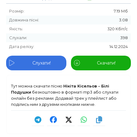
Розмір:
7.19 Мб
Довжина пісні:
3:08
Якість:
320 Кбіт/с
Слухали:
398
Дата релізу:
14.12.2024
Слухати!
Скачати!
Тут можна скачати пісню
Нікіта Кісельов - Білі
Подушки
безкоштовно в форматі mp3 або слухати
онлайн без реклами. Додавай трек у плейлист або
поділись ним з друзями кнопками нижче.