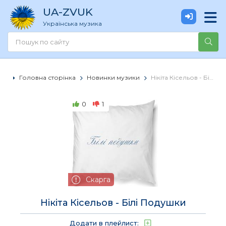
UA
-ZVUK
Українська музика
Головна сторінка
Новинки музики
Нікіта Кісельов - Білі Подушки
0
1
Скарга
Нікіта Кісельов - Білі Подушки
Додати в плейлист: